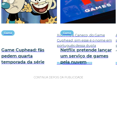
Game
Game
Xicrinho e Caneco, do Game
Cuphead, sim esse é o nome em
português dessa dupla
Game Cuphead: fãs
Netflix pretende lançar
pedem quarta
um serviço de games
temporada da série
pela nuvem
Hugo Machado
28/11/2022
CONTINUA DEPOIS DA PUBLICIDADE