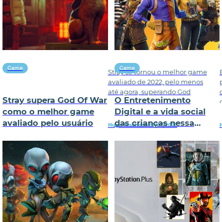
Game
Game
Stray se tornou o melhor game
avaliado de 2022, pelo menos
até agora, superando God
Stray supera God Of War
O Entretenimento
como o melhor game
Digital e a vida social
avaliado pelo usuário
das crianças nessa
Hugo Machado
26/07/2022
pandemia