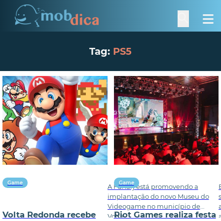
Tag:
PS5
Game
Game
A Funarj está promovendo a
implantação do novo Museu do
Videogame no município de
Volta Redonda recebe
Riot Games realiza festa
Volta