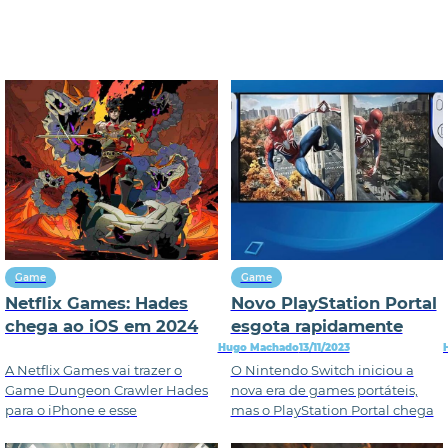
Game
Game
Netflix Games: Hades
Novo PlayStation Portal
chega ao iOS em 2024
esgota rapidamente
Hugo Machado
13/11/2023
A Netflix Games vai trazer o
O Nintendo Switch iniciou a
Game Dungeon Crawler Hades
nova era de games portáteis,
para o iPhone e esse
mas o PlayStation Portal chega