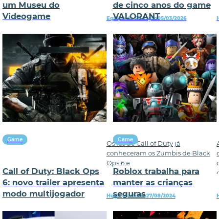
um Museu do
de cinco anos do game
Videogame
VALORANT
Equipe de Redação
05/03/2026
Game
Game
Os fãs de Call of Duty já
conheceram os Zumbis de Black
Ops 6 e
Call of Duty: Black Ops
Roblox trabalha para
6: novo trailer apresenta
manter as crianças
modo multijogador
seguras
Hugo Machado
27/08/2024