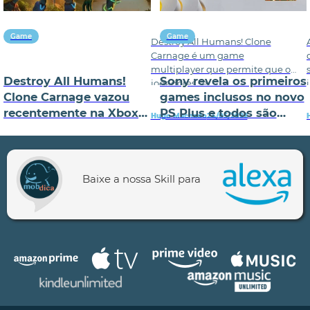
Game
Game
Destroy All Humans! Clone
Carnage é um game
multiplayer que permite que os
Destroy All Humans!
Sony revela os primeiros
jogadores se
Clone Carnage vazou
games inclusos no novo
recentemente na Xbox
PS Plus e todos são
Hugo Machado
24/05/2022
Store
excelentes
Baixe a nossa Skill para