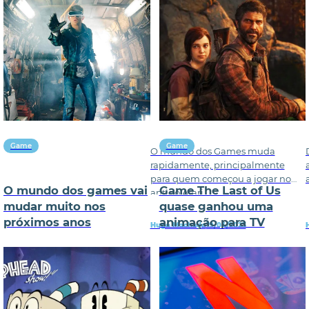
Game
Game
O mundo dos Games muda
rapidamente, principalmente
para quem começou a jogar no
O mundo dos games vai
Game The Last of Us
antigo Atari,
mudar muito nos
quase ganhou uma
próximos anos
animação para TV
Hugo Machado
19/04/2023