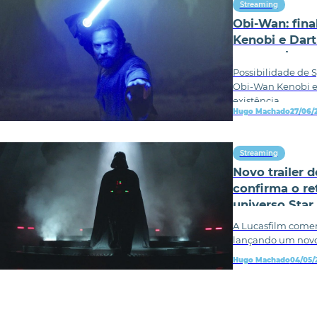
Streaming
Obi-Wan: fina
Kenobi e Dart
como vai ter
Possibilidade de S
Obi-Wan Kenobi er
existência
Hugo Machado
27/06/
Streaming
Novo trailer 
confirma o re
universo Star
A Lucasfilm come
lançando um novo 
Hugo Machado
04/05/