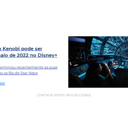
n Kenobi pode ser
aio de 2022 no Disney+
erminou recentemente as suas
o os fãs de Star Wars
021
CONTINUA DEPOIS DA PUBLICIDADE