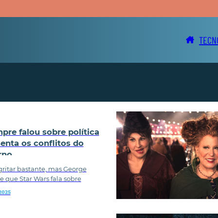
TECN
pre falou sobre política
enta os conflitos do
rno
ritar bastante, mas George
e que Star Wars fala sobre
2025