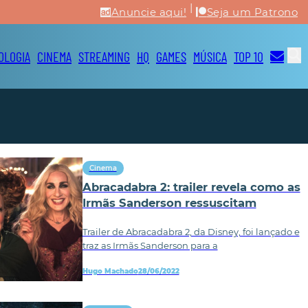
|
Anuncie aqui!
Seja um Patrono
OLOGIA
CINEMA
STREAMING
HQ
GAMES
MÚSICA
TOP 10
Cinema
Abracadabra 2: trailer revela como as
Irmãs Sanderson ressuscitam
Trailer de Abracadabra 2, da Disney, foi lançado e
traz as Irmãs Sanderson para a
Hugo Machado
28/06/2022