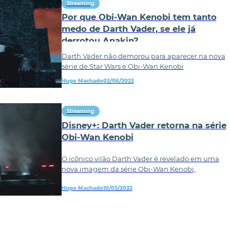
Streaming
Por que Obi-Wan Kenobi tem tanto
medo de Darth Vader, se ele já
derrotou Anakin?
Darth Vader não demorou para aparecer na nova
série de Star Wars e Obi-Wan Kenobi
Hugo Machado
02/06/2022
Streaming
Disney+: Darth Vader retorna na série
Obi-Wan Kenobi
O icônico vilão Darth Vader é revelado em uma
nova imagem da série Obi-Wan Kenobi,
Hugo Machado
10/03/2022