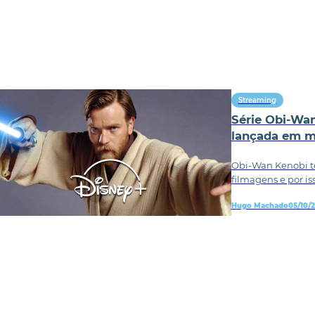
Streaming
Série Obi-Wa
lançada em m
Obi-Wan Kenobi t
filmagens e por iss
Hugo Machado
05/10/2