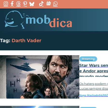
Tag:
Darth Vader
Streaming
Star Wars sem
e Andor apres
mundo mode
Os haters podem g
Lucas sempre diss
Hugo Machado
04/05/