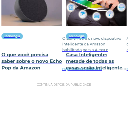
Tecnologia
Tecnologia
O Echo Pop é o novo dispositivo
inteligente da Amazon
habilitado para a Alexa e
O que você precisa
Casa Inteligente:
saber sobre o novo Echo
metade de todas as
Pop da Amazon
casas serão inteligentes
Hugo Machado
23/05/2023
nos próximos cinco
anos
CONTINUA DEPOIS DA PUBLICIDADE