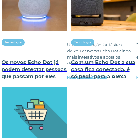
Tecnologia
Tecnologia
Uma atualização fantástica
deixou os novos Echo Dot ainda
mais interativos e agora os
Os novos Echo Dot já
Com um Echo Dot a sua
dispositivos
podem detectar pessoas
casa fica conectada, é
que passam por eles
só pedir para a Alexa
Hugo Machado
13/11/2021