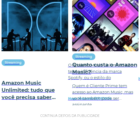
Streaming
Streaming
Quanto custa o Amazon
O Amazon Music Unlimited não
tem a influência da marca
Music?
Spotify, ou o estilo do
Amazon Music
Quem é Cliente Prime tem
Unlimited: tudo que
acesso ao Amazon Music, mas
você precisa saber
você também pode ser
Hugo Machado
23/01/2024
sobre esse streaming
assinante
CONTINUA DEPOIS DA PUBLICIDADE