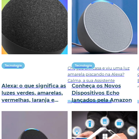
Tecnologia
Tecnologia
Chegou em casa e viu uma luz
amarela piscando na Alexa?
Calma, a sua Assistente
Alexa: o que significa as
Conheça os Novos
luzes verdes, amarelas,
Dispositivos Echo
vermelhas, laranja e
lançados pela Amazon
Hugo Machado
08/09/2023
roxas