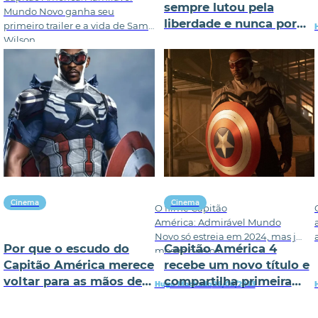
sempre lutou pela
Mundo Novo ganha seu
liberdade e nunca por
primeiro trailer e a vida de Sam
um patriotismo cego
Wilson
Cinema
Cinema
O filme Capitão
América: Admirável Mundo
Novo só estreia em 2024, mas já
Por que o escudo do
Capitão América 4
mostra que os
Capitão América merece
recebe um novo título e
voltar para as mãos de
compartilha primeira
Hugo Machado
06/06/2023
um super-herói negro?
foto