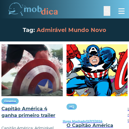
Tag:
Admirável Mundo Novo
Cinema
HQ
Capitão América 4
ganha primeiro trailer
Hugo Machado
12/07/2024
O Capitão América
Capitão América: Admirável