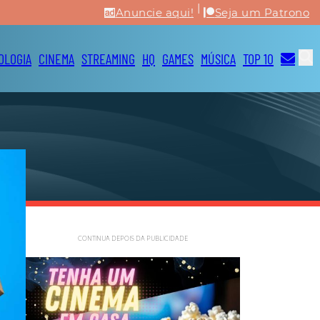
|
Anuncie aqui!
Seja um Patrono
OLOGIA
CINEMA
STREAMING
HQ
GAMES
MÚSICA
TOP 10
CONTINUA DEPOIS DA PUBLICIDADE