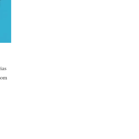
ias
com