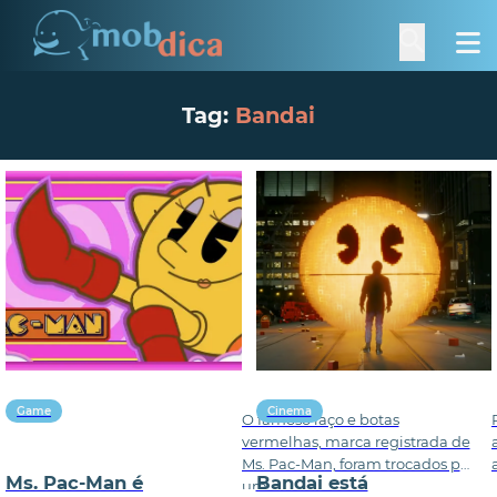
Tag:
Bandai
Game
Cinema
O famoso laço e botas
vermelhas, marca registrada de
Ms. Pac-Man, foram trocados por
Ms. Pac-Man é
Bandai está
um