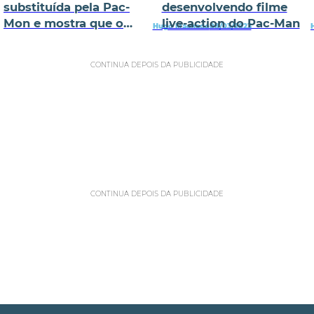
substituída pela Pac-
desenvolvendo filme
Mon e mostra que o
live-action do Pac-Man
Hugo Machado
08/03/2023
mundo dos games
ignora seus ícones
CONTINUA DEPOIS DA PUBLICIDADE
CONTINUA DEPOIS DA PUBLICIDADE