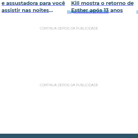
e assustadora para você
Kill mostra o retorno de
assistir nas noites
Esther após 13 anos
Hugo Machado
13/10/2023
escuras
CONTINUA DEPOIS DA PUBLICIDADE
CONTINUA DEPOIS DA PUBLICIDADE