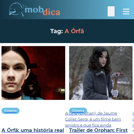
Tag:
A Órfã
Cinema
Cinema
A Órfã (Orphan), de Jaume
Collet-Serra, é um filme bem
sinistro e que fica ainda
A Órfã: uma história real
Trailer de Orphan: First