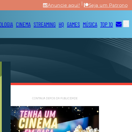
|
Anuncie aqui!
Seja um Patrono
OLOGIA
CINEMA
STREAMING
HQ
GAMES
MÚSICA
TOP 10
CONTINUA DEPOIS DA PUBLICIDADE