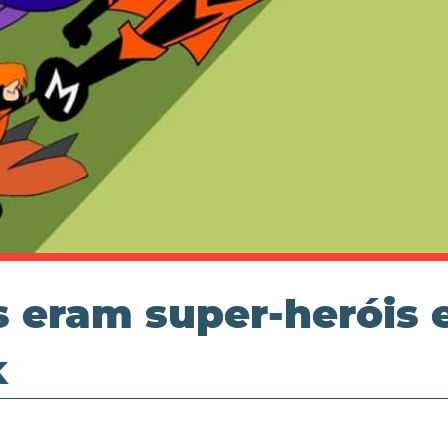
s eram super-heróis 
k