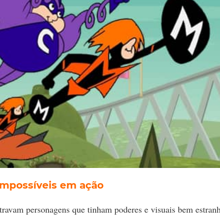
Impossíveis em ação
ravam personagens que tinham poderes e visuais bem estranh