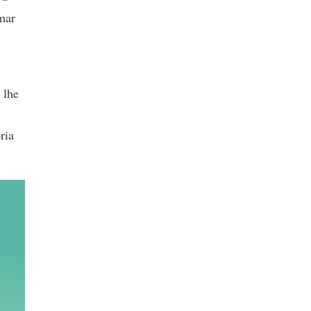
mar
 lhe
ria