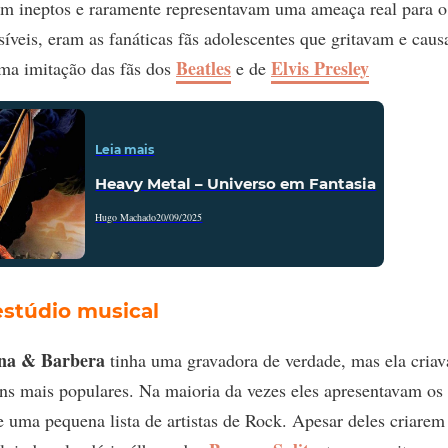
am ineptos e raramente representavam uma ameaça real para o 
íveis, eram as fanáticas fãs adolescentes que gritavam e cau
Beatles
Elvis Presley
ma imitação das fãs dos
e de
Leia mais
Heavy Metal – Universo em Fantasia
Hugo Machado
20/09/2025
estúdio musical
na & Barbera
tinha uma gravadora de verdade, mas ela criav
ns mais populares. Na maioria da vezes eles apresentavam os
e uma pequena lista de artistas de Rock. Apesar deles criarem