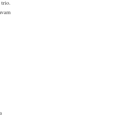
trio.
savam
a