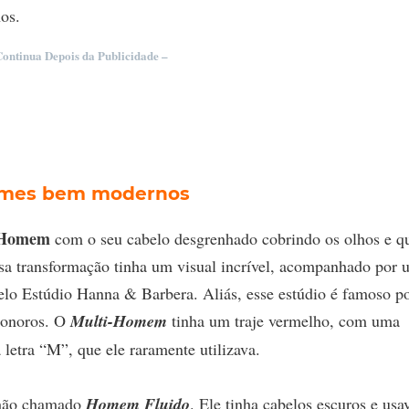
os.
Continua Depois da Publicidade –
ormes bem modernos
-Homem
com o seu cabelo desgrenhado cobrindo os olhos e q
ssa transformação tinha um visual incrível, acompanhado por
 pelo Estúdio Hanna & Barbera. Aliás, esse estúdio é famoso p
 sonoros. O
Multi-Homem
tinha um traje vermelho, com uma
etra “M”, que ele raramente utilizava.
lhão chamado
Homem Fluido
. Ele tinha cabelos escuros e usa