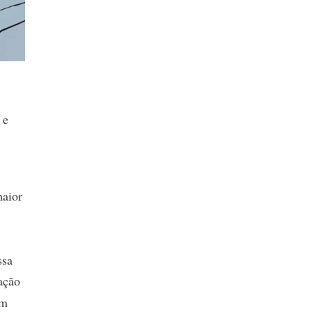
 e
maior
ssa
ração
ém