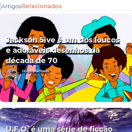
Artigos
Relacionados
Jackson 5ive é um dos loucos
e adoráveis desenhos da
década de 70
Hugo Machado
U.F.O. é uma série de ficção