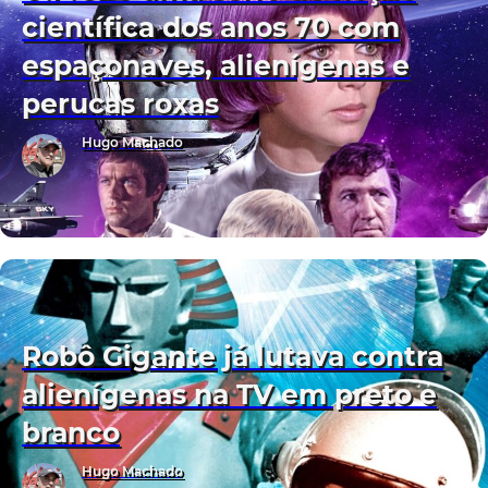
científica dos anos 70 com
espaçonaves, alienígenas e
perucas roxas
Hugo Machado
Robô Gigante já lutava contra
alienígenas na TV em preto e
branco
Hugo Machado