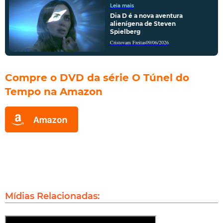
Leia mais
Dia D é a nova aventura
alienígena de Steven
Spielberg
Cristovam Freitas
09/06/2026
Compre o DVD da série O Túnel do
Tempo na Amazon
Mídias Relacionadas: