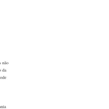
s não
o da
pode
ania