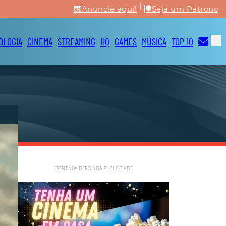
|
Anuncie aqui!
Seja um Patrono
OLOGIA
CINEMA
STREAMING
HQ
GAMES
MÚSICA
TOP 10
CONTINUA DEPOIS DA PUBLICIDADE