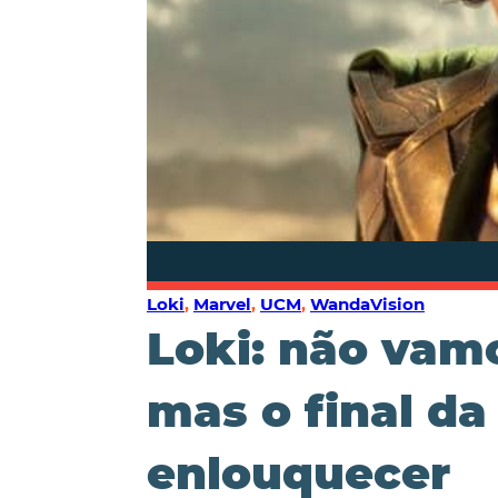
Loki
,
Marvel
,
UCM
,
WandaVision
Loki: não vamo
mas o final da
enlouquecer