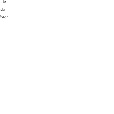
a de
udo
força