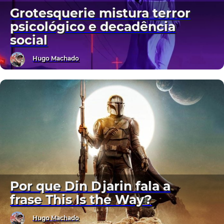
Grotesquerie mistura terror
psicológico e decadência
social
Hugo Machado
Por que Din Djarin fala a
frase This Is the Way?
Hugo Machado