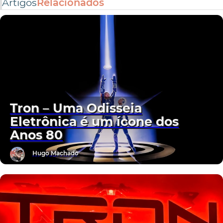
Artigos
Relacionados
Tron – Uma Odisseia
Eletrônica é um ícone dos
Anos 80
Hugo Machado