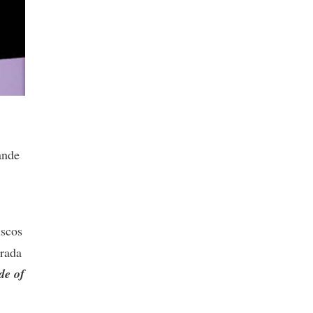
ande
iscos
arada
de of