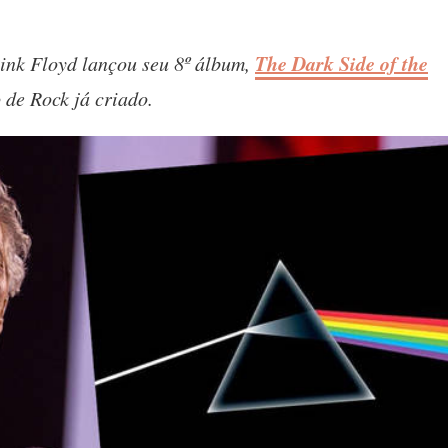
The Dark Side of the
Pink Floyd lançou seu 8º álbum,
 de Rock já criado.