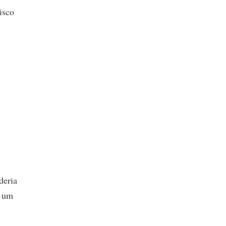
isco
deria
o um