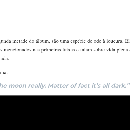
egunda metade do álbum, são uma espécie de ode à loucura. El
s mencionados nas primeiras faixas e falam sobre vida plena 
nada.
rma:
e moon really. Matter of fact it’s all dark.”