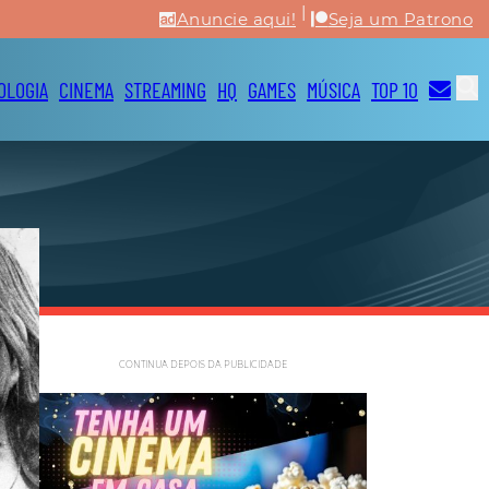
|
Anuncie aqui!
Seja um Patrono
OLOGIA
CINEMA
STREAMING
HQ
GAMES
MÚSICA
TOP 10
CONTINUA DEPOIS DA PUBLICIDADE