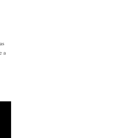
as
e a