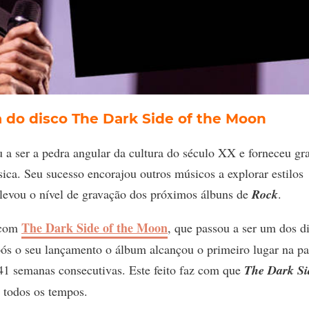
 do disco The Dark Side of the Moon
 a ser a pedra angular da cultura do século XX e forneceu gr
úsica. Seu sucesso encorajou outros músicos a explorar estilos
elevou o nível de gravação dos próximos álbuns de
Rock
.
The Dark Side of the Moon
o com
, que passou a ser um dos d
ós o seu lançamento o álbum alcançou o primeiro lugar na p
1 semanas consecutivas. Este feito faz com que
The Dark Si
 todos os tempos.