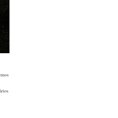
vemos
ários