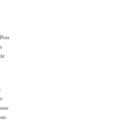
 Pois
m
 de
m
m
suas
com