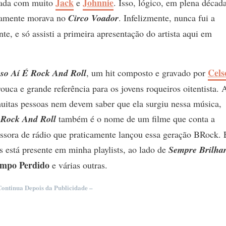
Jack
Johnnie
gada com muito
e
. Isso, lógico, em plena décad
camente morava no
Circo Voador
. Infelizmente, nunca fui a
e, e só assisti a primeira apresentação do artista aqui em
Cels
so Aí É Rock And Roll
, um hit composto e gravado por
ouca e grande referência para os jovens roqueiros oitentista. A
 muitas pessoas nem devem saber que ela surgiu nessa música,
 Rock And Roll
também é o nome de um filme que conta a
issora de rádio que praticamente lançou essa geração BRock. 
 está presente em minha playlists, ao lado de
Sempre Brilha
empo Perdido
e várias outras.
Continua Depois da Publicidade –