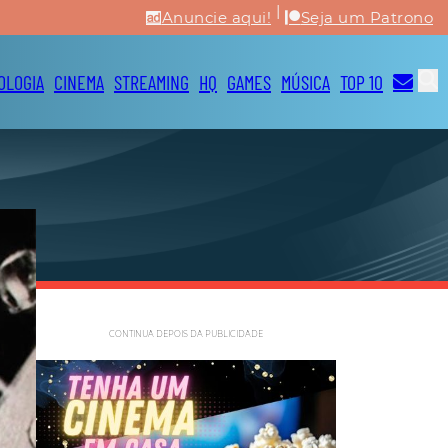
|
Anuncie aqui!
Seja um Patrono
OLOGIA
CINEMA
STREAMING
HQ
GAMES
MÚSICA
TOP 10
CONTINUA DEPOIS DA PUBLICIDADE