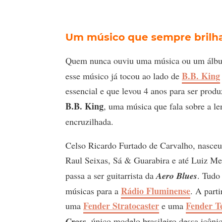
Um músico que sempre brilh
Quem nunca ouviu uma música ou um álbu
B.B. King
esse músico já tocou ao lado de
essencial e que levou 4 anos para ser prod
B.B. King
, uma música que fala sobre a l
encruzilhada.
Celso Ricardo Furtado de Carvalho, nasceu 
Raul Seixas, Sá & Guarabira e até Luiz Me
passa a ser guitarrista da
Aero Blues
. Tudo
Rádio Fluminense
músicas para a
. A part
Fender Stratocaster
Fender Te
uma
e uma
Cross
, único modelo brasileiro dessa icôni