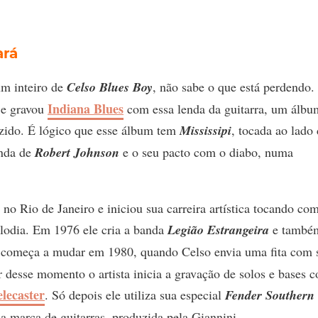
ará
m inteiro de
Celso Blues Boy
, não sabe o que está perdendo.
Indiana Blues
e gravou
com essa lenda da guitarra, um álbu
uzido. É lógico que esse álbum tem
Mississipi
, tocada ao lado
enda de
Robert Johnson
e o seu pacto com o diabo, numa
no Rio de Janeiro e iniciou sua carreira artística tocando co
lodia. Em 1976 ele cria a banda
Legião Estrangeira
e també
 começa a mudar em 1980, quando Celso envia uma fita com 
ir desse momento o artista inicia a gravação de solos e bases 
lecaster
. Só depois ele utiliza sua especial
Fender Southern
ca marca de guitarras, produzida pela Giannini.