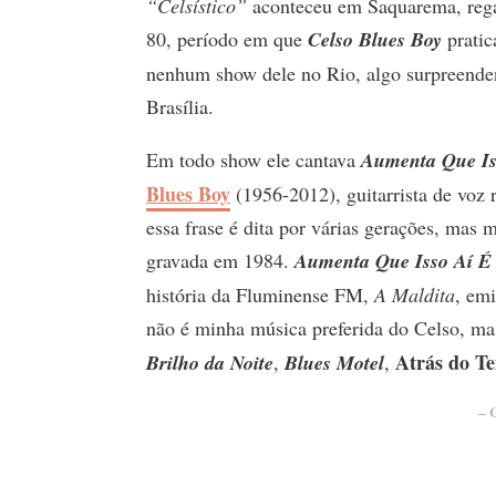
“Celsístico”
aconteceu em Saquarema, re
80, período em que
Celso Blues Boy
prati
nenhum show dele no Rio, algo surpreendent
Brasília.
Em todo show ele cantava
Aumenta Que Is
Blues Boy
(1956-2012), guitarrista de voz r
essa frase é dita por várias gerações, mas
gravada em 1984.
Aumenta Que Isso Aí É
história da Fluminense FM,
A Maldita
, em
não é minha música preferida do Celso, mas
Atrás do T
Brilho da Noite
,
Blues Motel
,
– 