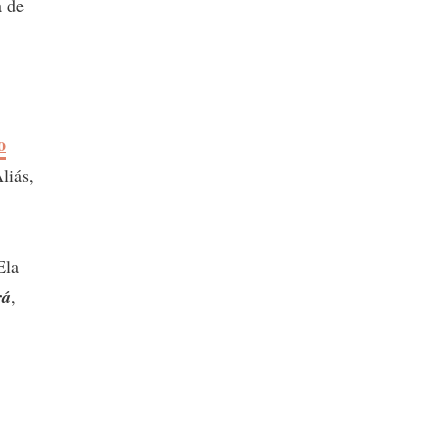
a de
o
liás,
Ela
rá
,