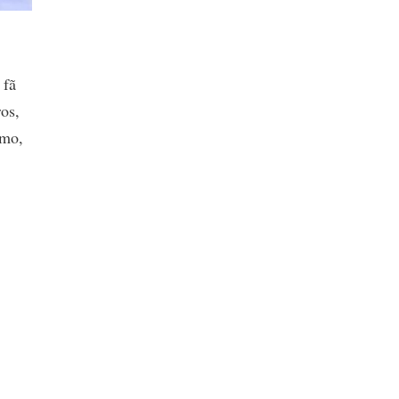
 fã
os,
imo,