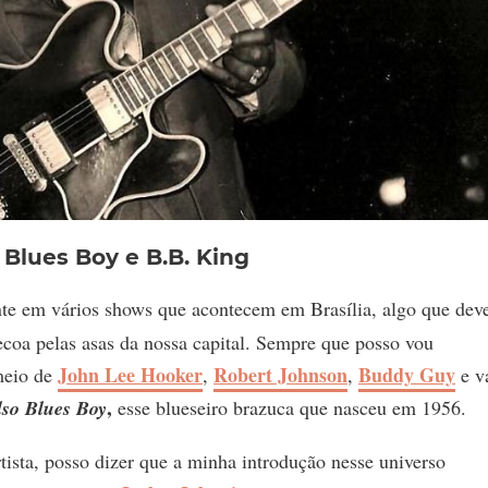
 Blues Boy e B.B. King
nte em vários shows que acontecem em Brasília, algo que de
coa pelas asas da nossa capital. Sempre que posso vou
John Lee Hooker
Robert Johnson
Buddy Guy
meio de
,
,
e v
,
lso Blues Boy
esse blueseiro brazuca que nasceu em 1956.
tista, posso dizer que a minha introdução nesse universo