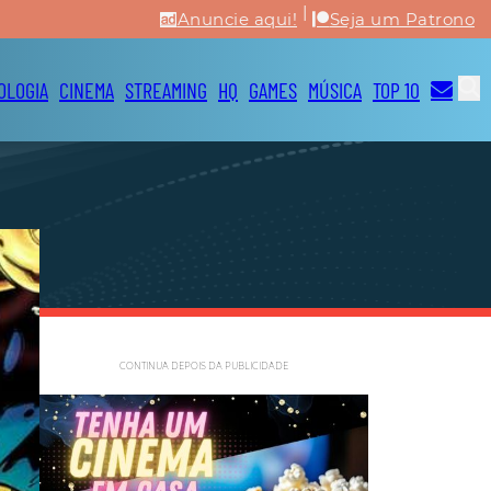
|
Anuncie aqui!
Seja um Patrono
OLOGIA
CINEMA
STREAMING
HQ
GAMES
MÚSICA
TOP 10
CONTINUA DEPOIS DA PUBLICIDADE