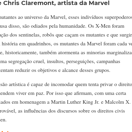
 Chris Claremont, artista da Marvel
utantes ao universo da Marvel, esses indivíduos superpodero
ausa disso, são odiados pela humanidade. Os X-Men foram
ução dos sentinelas, robôs que caçam os mutantes e que surgi
sa história em quadrinhos, os mutantes da Marvel foram cada v
que, historicamente, também atormenta as minorias marginaliz
ma segregação cruel, insultos, perseguições, campanhas
tentam reduzir os objetivos e alcance desses grupos.
são artística é capaz de incomodar quem tenta privar o direit
etendem viver em paz. Por isso que afirmam, com uma certa
riados em homenagem a Martin Luther King Jr. e Malcolm X.
ovável, as influências dos discursos sobre os direitos civis
en.