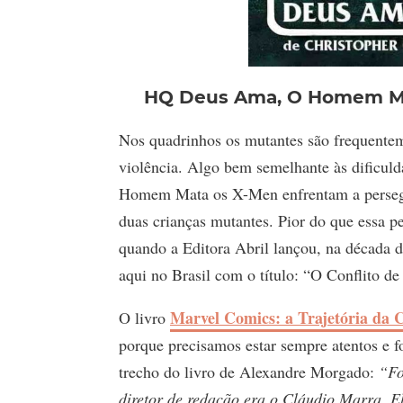
HQ Deus Ama, O Homem Mata
Nos quadrinhos os mutantes são frequentem
violência. Algo bem semelhante às dificu
Homem Mata os X-Men enfrentam a perseguiç
duas crianças mutantes. Pior do que essa p
quando a Editora Abril lançou, na década d
aqui no Brasil com o título: “O Conflito d
Marvel Comics: a Trajetória da C
O livro
porque precisamos estar sempre atentos e f
trecho do livro de Alexandre Morgado:
“Fo
diretor de redação era o Cláudio Marra. E