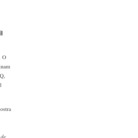
l
, O
sinam
HQ,
l
ostra
 de