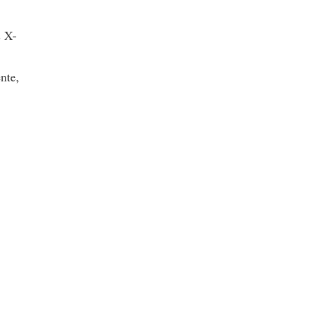
s X-
nte,