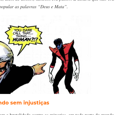
 popular as palavras “Deus e Mata”.
o sem injustiças
am a brutalidade contra as minorias, em toda parte do mundo