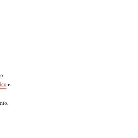
 o
ico
e
nto.