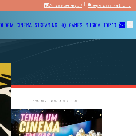
|
Anuncie aqui!
Seja um Patrono
OLOGIA
CINEMA
STREAMING
HQ
GAMES
MÚSICA
TOP 10
CONTINUA DEPOIS DA PUBLICIDADE