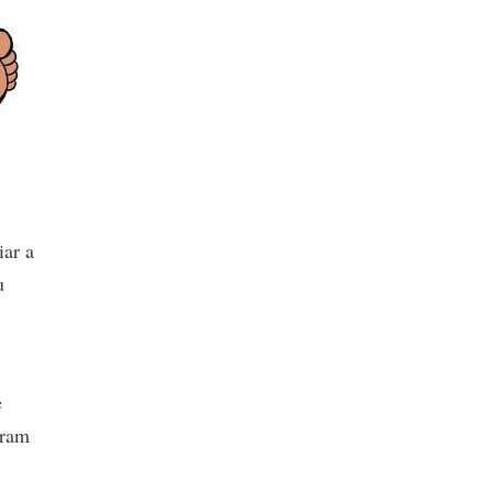
iar a
u
e
eram