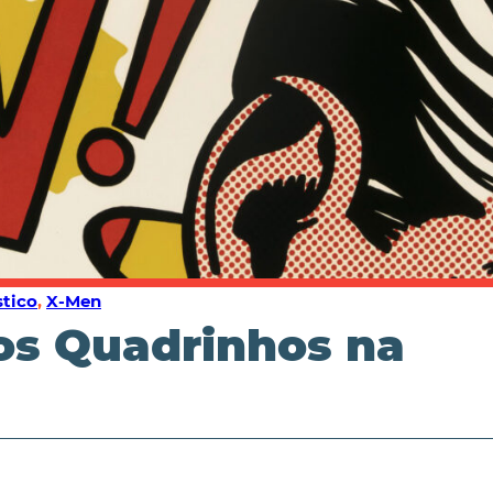
stico
,
X-Men
dos Quadrinhos na