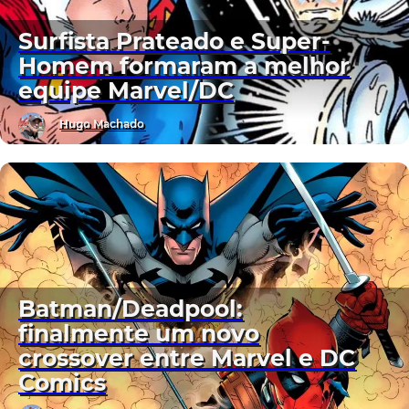
Surfista Prateado e Super-
Homem formaram a melhor
equipe Marvel/DC
Hugo Machado
Batman/Deadpool:
finalmente um novo
crossover entre Marvel e DC
Comics