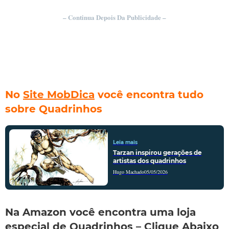
– Continua Depois Da Publicidade –
No
Site MobDica
você encontra tudo
sobre Quadrinhos
Leia mais
Tarzan inspirou gerações de
artistas dos quadrinhos
Hugo Machado
05/05/2026
Na Amazon você encontra uma loja
especial de Quadrinhos – Clique Abaixo