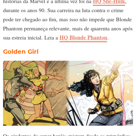
HQ She-Hulk
histórias da Marvel e a última vez foi na
,
durante os anos 90. Sua carreira na luta contra o crime
pode ter chegado ao fim, mas isso não impede que Blonde
Phantom permaneça relevante, mais de quarenta anos após
HQ Blonde Phanton
sua estreia inicial. Leia a
.
Golden Girl
Os ajudantes de super-heróis existem desde os primórdios