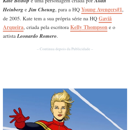
Kate Bishop
é uma personagem criada por
Allan
Young Avengers#1
Heinberg
e
Jim Cheung
, para a HQ
,
Gaviã
de 2005. Kate tem a sua própria série na HQ
Arqueira
Kelly Thompson
, criada pela escritora
e o
artista
Leonardo Romero
.
– Continua depois da Publicidade –