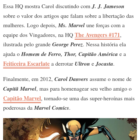
Essa HQ mostra Carol discutindo com
J. J. Jameson
sobre o valor dos artigos que falam sobre a libertação das
mulheres. Logo depois,
Ms. Marvel
une forças com a
The Avengers #171
equipe dos Vingadores, na HQ
,
ilustrada pelo grande
George Perez
. Nessa história ela
ajuda o
Homem de Ferro, Thor, Capitão América
e a
Feiticeira Escarlate
a derrotar
Ultron
e
Jocasta
.
Finalmente, em 2012,
Carol Danvers
assume o nome de
Capitã Marvel
, mas para homenagear seu velho amigo o
Capitão Marvel
, tornado-se uma das super-heroínas mais
poderosas da
Marvel Comics
.