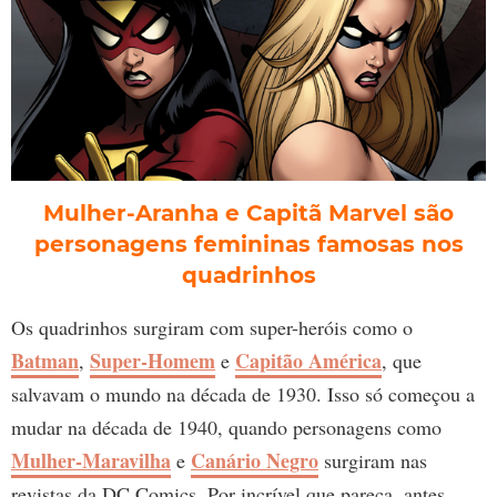
Mulher-Aranha e Capitã Marvel são
personagens femininas famosas nos
quadrinhos
Os quadrinhos surgiram com super-heróis como o
Batman
Super-Homem
Capitão América
,
e
, que
salvavam o mundo na década de 1930. Isso só começou a
mudar na década de 1940, quando personagens como
Mulher-Maravilha
Canário Negro
e
surgiram nas
revistas da DC Comics. Por incrível que pareça, antes