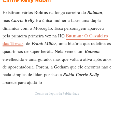
Carrie Kelly Robin
Robins
Existiram vários
na longa carreira do
Batman
,
mas
Carrie Kelly
é a única mulher a fazer uma dupla
dinâmica com o Morcegão. Essa personagem apareceu
Batman: O Cavaleiro
pela primeira primeira vez na HQ
das Trevas
, de
Frank Miller
, uma história que redefine os
quadrinhos de super-heróis. Nela vemos um
Batman
envelhecido e amargurado, mas que volta à ativa após anos
de aposentadoria. Porém, a Gotham que ele encontra não é
nada simples de lidar, por isso a
Robin
Carrie Kelly
aparece para ajudá-lo
– Continua depois da Publicidade –