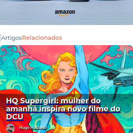
Artigos
Relacionados
HQ Supergirl: mulher do
amanhã inspira novo filme do
DCU
Hugo Machado