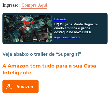
Ingresso:
Compre Aqui
Leia mais
HQ Origens: Manta Negra foi
criado em 1967 e ganha
destaque no novo DCEU
Hugo Machado
27/02/2024
Veja abaixo o trailer de “Supergirl”
A Amazon tem tudo para a sua Casa
Inteligente