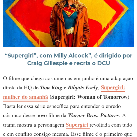
“Supergirl”, com Milly Alcock”, é dirigido por
Craig Gillespie e recria o DCU
O filme que chega aos cinemas em junho é uma adaptação
Supergirl:
direta da HQ de
Tom King
e
Bilquis Evely
,
mulher do amanhã
(Supergirl: Woman of Tomorrow
).
Basta ler essa série específica para entender o enredo
cósmico desse novo filme da
Warner Bros. Pictures
. A
Supergirl
trama mostra a personagem
revoltada com tudo
e em conflito consigo mesma. Esse filme é o primeiro que