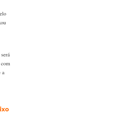
elo
xou
 será
o com
e a
ixo