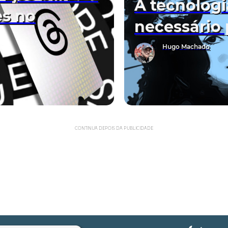
A tecnologi
es no
necessário
Hugo Machado
CONTINUA DEPOIS DA PUBLICIDADE