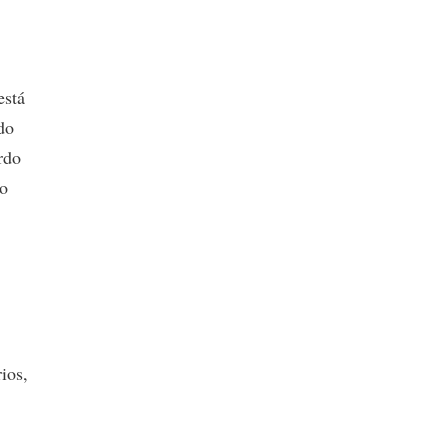
está
do
rdo
to
ios,