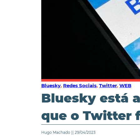
Bluesky
,
Redes Sociais
,
Twitter
,
WEB
Bluesky está 
que o Twitter 
Hugo Machado || 29/04/2023