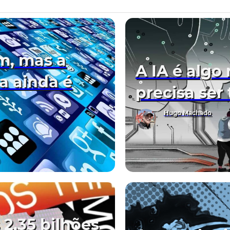
m, mas a
A IA é algo
a ainda é
precisa ser
Hugo Machado
 2,35 bilhões