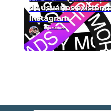
de usuários existent
Instagram
Hugo Machado