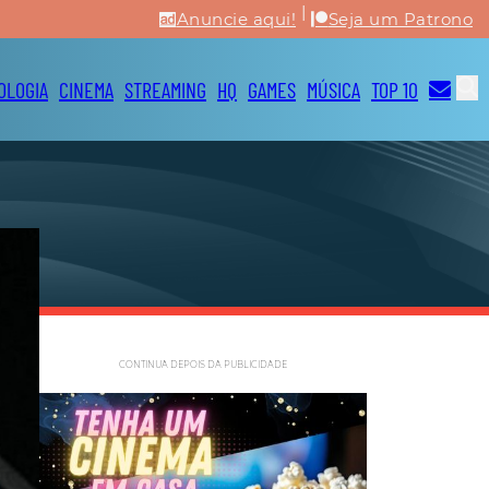
|
Anuncie aqui!
Seja um Patrono
OLOGIA
CINEMA
STREAMING
HQ
GAMES
MÚSICA
TOP 10
CONTINUA DEPOIS DA PUBLICIDADE