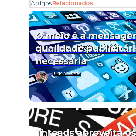
Artigos
Relacionados
O meio é a mensage
qualidade publicitári
necessária
Hugo Machado
Threads aproveita os