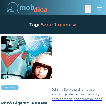
Tag:
Série Japonesa
Streaming
Johnny Sokko já chamava o
Robô Gigante pelo seu relógio,
bem antes de podermos acionar
Robô Gigante já lutava