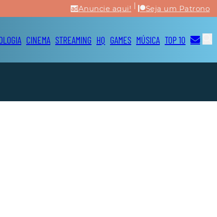
|
Anuncie aqui!
Seja um Patrono
OLOGIA
CINEMA
STREAMING
HQ
GAMES
MÚSICA
TOP 10