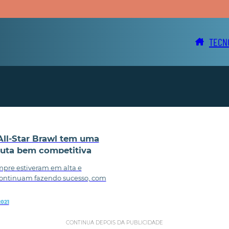
TECN
All-Star Brawl tem uma
luta bem competitiva
pre estiveram em alta e
continuam fazendo sucesso, com
2021
CONTINUA DEPOIS DA PUBLICIDADE