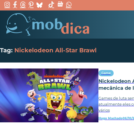
Tag:
Nickelodeon All-Star Brawl
Game
Nickelodeon 
mecânica de 
Games de luta sem
atualmente eles 
vários
Hugo Machado
06/10/