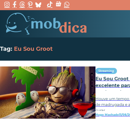
Tag:
Eu Sou Groot
Streaming
Eu Sou Groot 
excelente par
madrugada
Houve um tempo 
de madrugada e as
curar
Hugo Machado
11/08/2