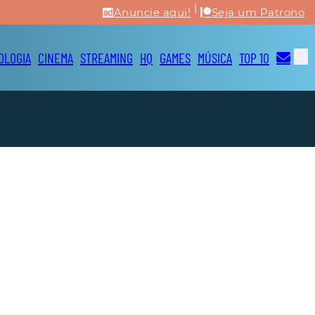
|
Anuncie aqui!
Seja um Patrono
OLOGIA
CINEMA
STREAMING
HQ
GAMES
MÚSICA
TOP 10