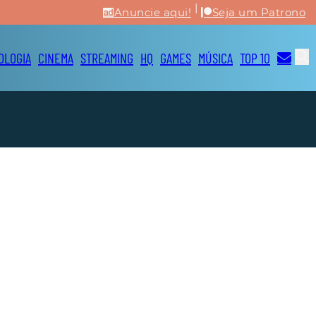
|
Anuncie aqui!
Seja um Patrono
OLOGIA
CINEMA
STREAMING
HQ
GAMES
MÚSICA
TOP 10