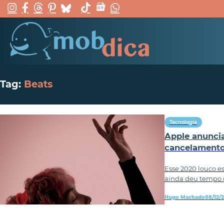
Tag:
Beats
Tecnologia
Apple anunci
cancelamento
Esse 2020 louco e
ainda deu tempo 
Hugo Machado
08/12/