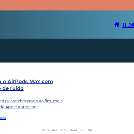
TECN
a o AirPods Max com
 de ruído
stá quase chegando ao fim, mais
da Apple anunciar,
2020
CONTINUA DEPOIS DA PUBLICIDADE