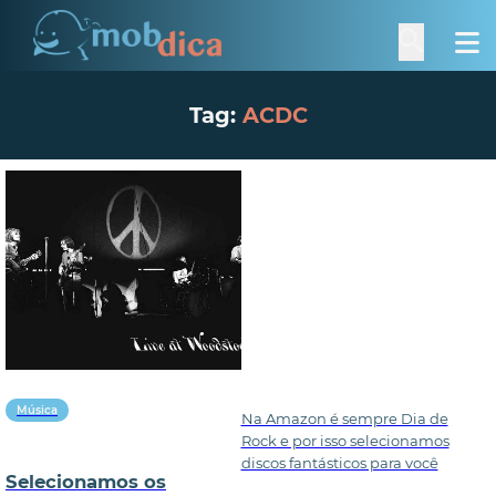
Tag:
ACDC
Música
Na Amazon é sempre Dia de
Rock e por isso selecionamos
discos fantásticos para você
Selecionamos os