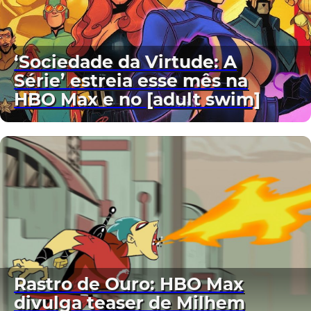
‘Sociedade da Virtude: A
Série’ estreia esse mês na
HBO Max e no [adult swim]
Rastro de Ouro: HBO Max
divulga teaser de Milhem