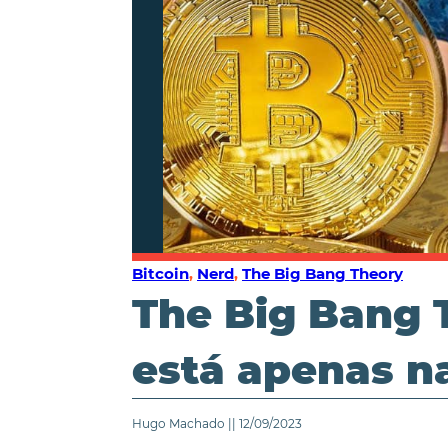
Bitcoin
,
Nerd
,
The Big Bang Theory
The Big Bang T
está apenas n
Hugo Machado || 12/09/2023