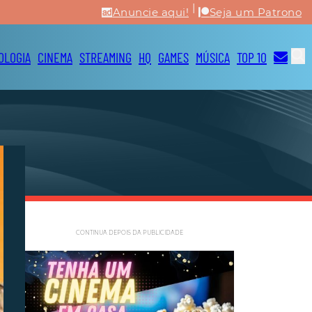
|
Anuncie aqui!
Seja um Patrono
OLOGIA
CINEMA
STREAMING
HQ
GAMES
MÚSICA
TOP 10
CONTINUA DEPOIS DA PUBLICIDADE