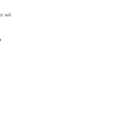
e sol
o