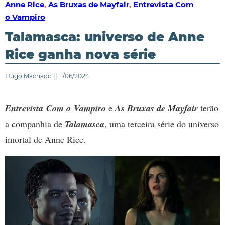
Anne Rice
,
As Bruxas de Mayfair
,
Entrevista Com
o Vampiro
Talamasca: universo de Anne
Rice ganha nova série
Hugo Machado || 11/06/2024
Entrevista Com o Vampiro
e
As Bruxas de Mayfair
terão
a companhia de
Talamasca
, uma terceira série do universo
imortal de Anne Rice.