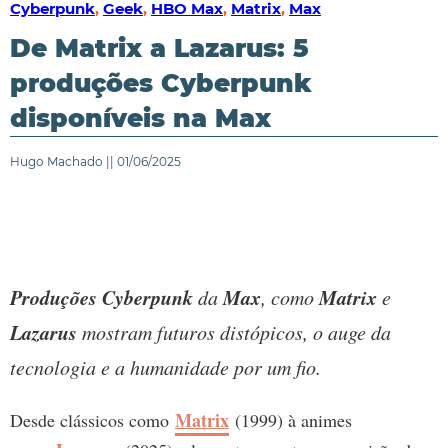
Cyberpunk
,
Geek
,
HBO Max
,
Matrix
,
Max
De Matrix a Lazarus: 5
produções Cyberpunk
disponíveis na Max
Hugo Machado || 01/06/2025
Produções Cyberpunk
Max
Matrix
da
, como
e
Lazarus
mostram futuros distópicos, o auge da
tecnologia e a humanidade por um fio.
Matrix
Desde clássicos como
(1999) à animes