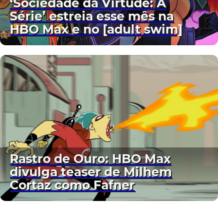
‘Sociedade da Virtude: A
Série’ estreia esse mês na
HBO Max e no [adult swim]
Rastro de Ouro: HBO Max
divulga teaser de Milhem
Cortaz como Fafner