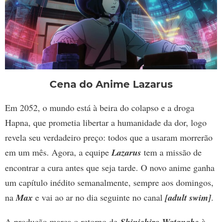
Cena do Anime Lazarus
Em 2052, o mundo está à beira do colapso e a droga
Hapna, que prometia libertar a humanidade da dor, logo
revela seu verdadeiro preço: todos que a usaram morrerão
em um mês. Agora, a equipe
Lazarus
tem a missão de
encontrar a cura antes que seja tarde. O novo anime ganha
um capítulo inédito semanalmente, sempre aos domingos,
na
Max
e vai ao ar no dia seguinte no canal
[adult swim]
.
A produção marca o retorno de
Shinichiro Watanabe
à