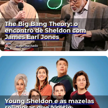
The Big Bang Theory: o
encontro de Sheldon com
James Earl Jones
Hugo Machado
Young Sheldon e as mazelas
religiosas que a série