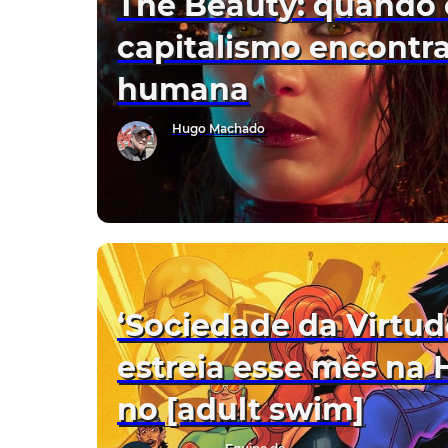
The Beauty: quando 
capitalismo encontra
humana
Hugo Machado
‘Sociedade da Virtude
estreia esse mês na
no [adult swim]