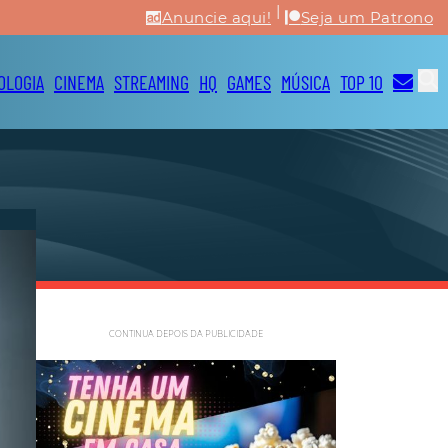
|
Anuncie aqui!
Seja um Patrono
OLOGIA
CINEMA
STREAMING
HQ
GAMES
MÚSICA
TOP 10
CONTINUA DEPOIS DA PUBLICIDADE