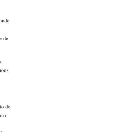
 onde
e de
a
ions
ão de
r o