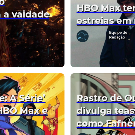
o
HBO Max te
 a vaidade
estreias em
Equipe de
Redação
: A Série’
Rastro de O
 HBO Max e
divulga tea
como Fafne