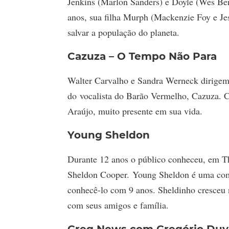
Jenkins (Marlon Sanders) e Doyle (Wes Ben
anos, sua filha Murph (Mackenzie Foy e Jes
salvar a população do planeta.
Cazuza – O Tempo Não Para
Walter Carvalho e Sandra Werneck dirigem e
do vocalista do Barão Vermelho, Cazuza. C
Araújo, muito presente em sua vida.
Young Sheldon
Durante 12 anos o público conheceu, em Th
Sheldon Cooper. Young Sheldon é uma comé
conhecê-lo com 9 anos. Sheldinho cresceu n
com seus amigos e família.
Greg News com Gregório Duvi