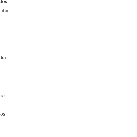
 dos
ntar
nha
io
os,