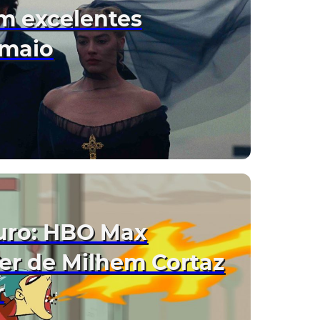
m excelentes
 maio
uro: HBO Max
ser de Milhem Cortaz
r