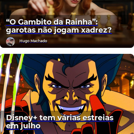
“O Gambito da Rainha”:
garotas não jogam xadrez?
Hugo Machado
Disney+ tem várias estreias
em julho