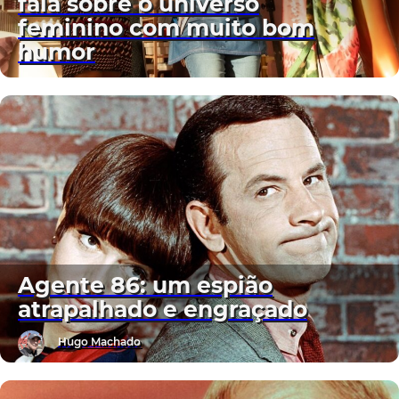
fala sobre o universo
feminino com muito bom
humor
Agente 86: um espião
atrapalhado e engraçado
Hugo Machado