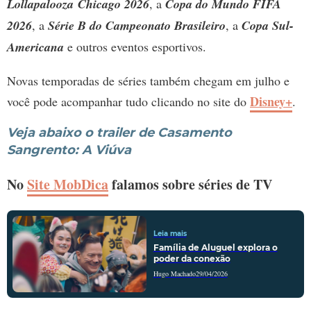
Lollapalooza Chicago 2026
, a
Copa do Mundo FIFA
2026
, a
Série B do Campeonato Brasileiro
, a
Copa Sul-
Americana
e outros eventos esportivos.
Novas temporadas de séries também chegam em julho e
Disney+
você pode acompanhar tudo clicando no site do
.
Veja abaixo o trailer de
Casamento
Sangrento: A Viúva
No
Site MobDica
falamos sobre séries de TV
Leia mais
Família de Aluguel explora o
poder da conexão
Hugo Machado
29/04/2026