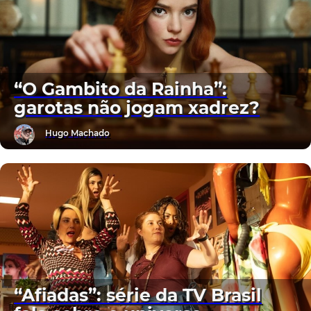
“O Gambito da Rainha”:
garotas não jogam xadrez?
Hugo Machado
“Afiadas”: série da TV Brasil