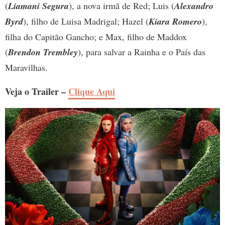
(
Liamani Segura
), a nova irmã de Red; Luis (
Alexandro
Byrd
), filho de Luisa Madrigal; Hazel (
Kiara Romero
),
filha do Capitão Gancho; e Max, filho de Maddox
(
Brendon Trembley
), para salvar a Rainha e o País das
Maravilhas.
Veja o Trailer –
Clique Aqui