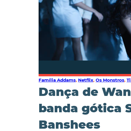
Família Addams
,
Netflix
,
Os Monstros
,
T
Dança de Wand
banda gótica 
Banshees