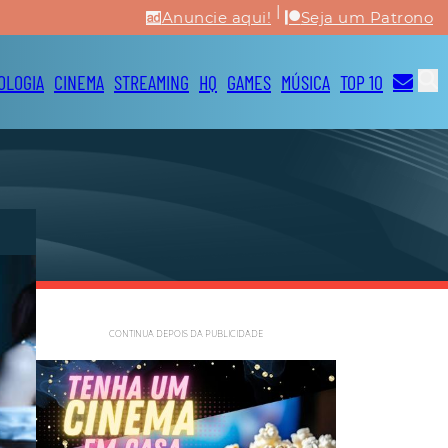
|
Anuncie aqui!
Seja um Patrono
OLOGIA
CINEMA
STREAMING
HQ
GAMES
MÚSICA
TOP 10
CONTINUA DEPOIS DA PUBLICIDADE