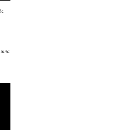
de
o uma