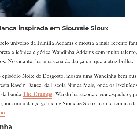
ança inspirada em Siouxsie Sioux
pelo universo da Família Addams e mostra a mais recente fant
preta a icônica e gótica Wandinha Addams com muito talento,
os. No entanto, há uma cena de dança em que a atriz brilha.
 no episódio Noite de Desgosto, mostra uma Wandinha bem ous
 festa Rave’n Dance, da Escola Nunca Mais, onde os Excluído
The Cramps
 da banda
. Wandinha sacode o seu esqueleto, j
, mistura a dança gótica de Siouxsie Sioux, com a icônica d
on
.
inha