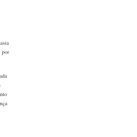
asia
 por
ada
s
unto
ança