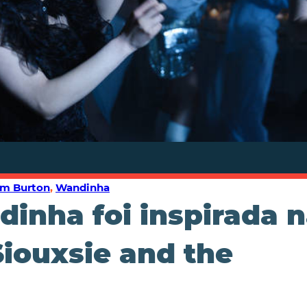
im Burton
,
Wandinha
inha foi inspirada 
Siouxsie and the