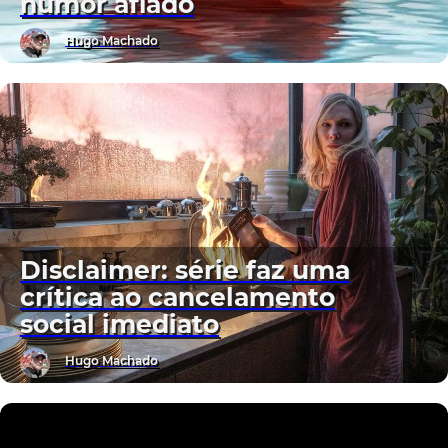
humor afiado
Hugo Machado
Disclaimer: série faz uma
crítica ao cancelamento
social imediato
Hugo Machado