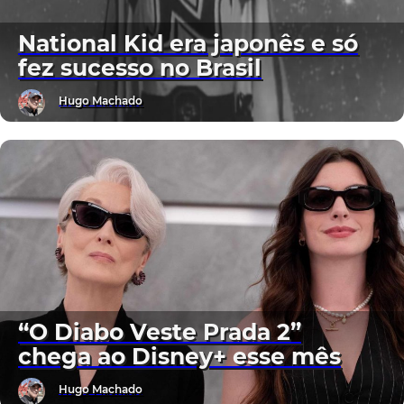
National Kid era japonês e só
fez sucesso no Brasil
Hugo Machado
“O Diabo Veste Prada 2”
chega ao Disney+ esse mês
Hugo Machado