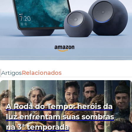
Artigos
Relacionados
A Roda do Tempo: heróis da
luz enfrentam suas sombras
na 3ª temporada