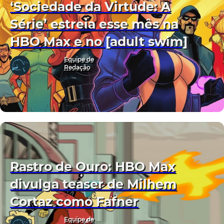
‘Sociedade da Virtude: A
Série’ estreia esse mês na
HBO Max e no [adult swim]
Equipe de
Redação
Rastro de Ouro: HBO Max
divulga teaser de Milhem
Cortaz como Fafner
Equipe de