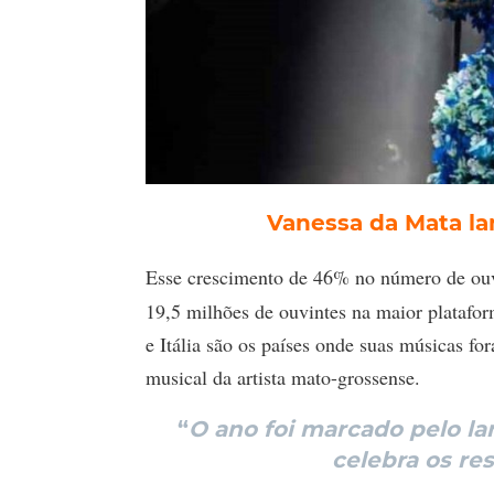
Vanessa da Mata la
Esse crescimento de 46% no número de ou
19,5 milhões de ouvintes na maior platafor
e Itália são os países onde suas músicas f
musical da artista mato-grossense.
“
O ano foi marcado pelo l
celebra os re