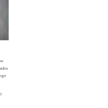
ve
nidos
logo
a