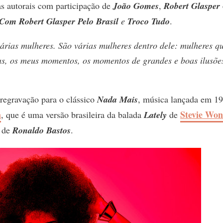
s autorais com participação de
João Gomes
,
Robert Glasper
Com Robert Glasper Pelo Brasil
e
Troco Tudo
.
árias mulheres. São várias mulheres dentro dele: mulheres q
s, os meus momentos, os momentos de grandes e boas ilusõe
regravação para o clássico
Nada Mais
, música lançada em 1
a
Stevie Wo
, que é uma versão brasileira da balada
Lately
de
é de
Ronaldo Bastos
.