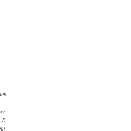
 um
ser
. E
fui