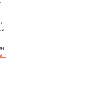
e
ue
s e
984
nder
,