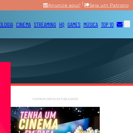
|
Anuncie aqui!
Seja um Patrono
OLOGIA
CINEMA
STREAMING
HQ
GAMES
MÚSICA
TOP 10
CONTINUA DEPOIS DA PUBLICIDADE