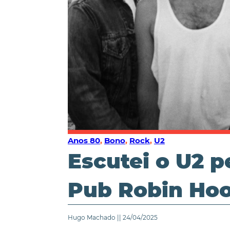
Anos 80
,
Bono
,
Rock
,
U2
Escutei o U2 p
Pub Robin Ho
Hugo Machado || 24/04/2025