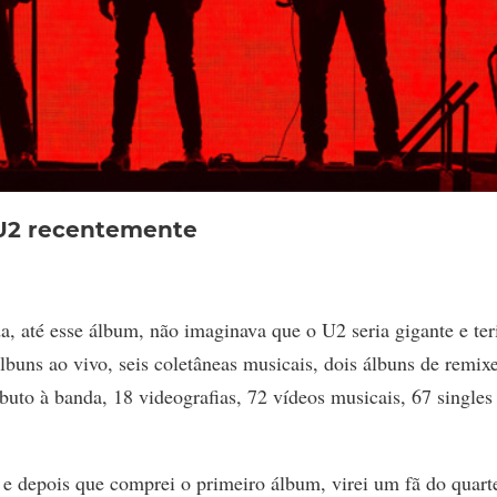
U2 recentemente
a, até esse álbum, não imaginava que o U2 seria gigante e ter
buns ao vivo, seis coletâneas musicais, dois álbuns de remixe
ibuto à banda, 18 videografias, 72 vídeos musicais, 67 singles
e depois que comprei o primeiro álbum, virei um fã do quart