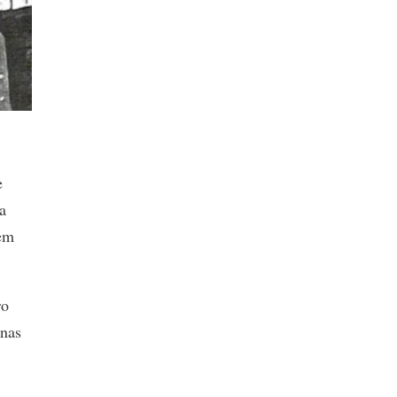
e
a
 em
ro
enas