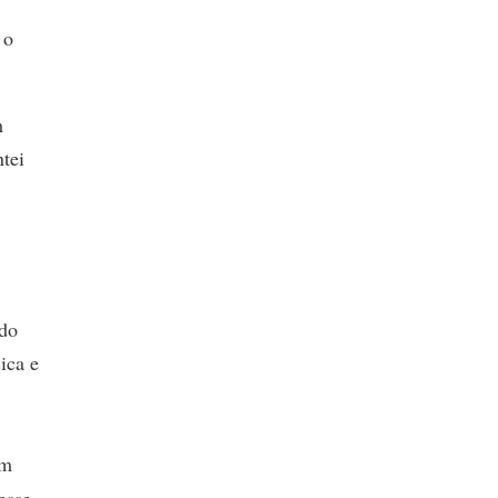
 o
m
tei
ado
ica e
um
esse