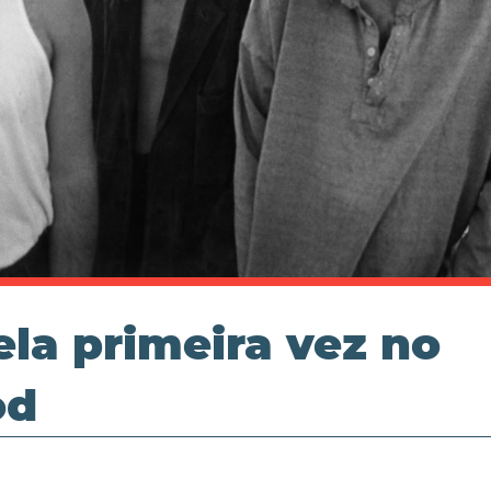
ela primeira vez no
od