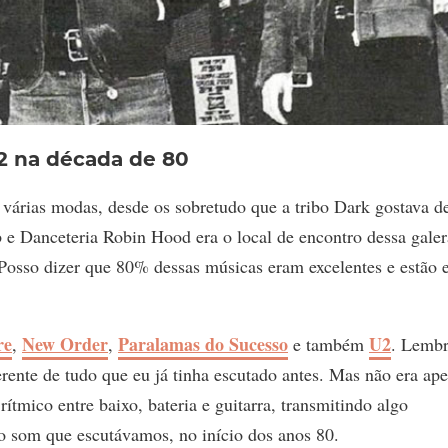
2 na década de 80
árias modas, desde os sobretudo que a tribo Dark gostava d
 e Danceteria Robin Hood era o local de encontro dessa galer
. Posso dizer que 80% dessas músicas eram excelentes e estão
re
New Order
Paralamas do Sucesso
U2
,
,
e também
. Lemb
rente de tudo que eu já tinha escutado antes. Mas não era ap
ítmico entre baixo, bateria e guitarra, transmitindo algo
do som que escutávamos, no início dos anos 80.