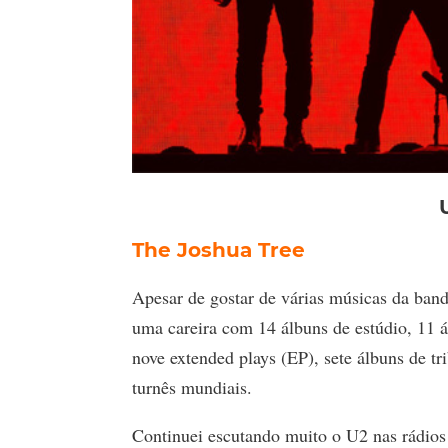
The Joshua Tree
Apesar de gostar de várias músicas
da band
uma careira com 14 álbuns de estúdio, 11 ál
nove extended plays (EP), sete álbuns de tr
turnês mundiais.
Continuei escutando muito o U2 nas rádios 