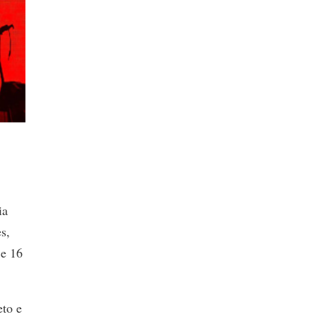
ia
s,
 e 16
eto e