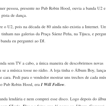
quer pessoa, presente no Pub Robin Hood, ouvia a banda U2 e
 pista de dança.
 o U2, pois na década de 80 ainda não existia a Internet. U
 tinham nas galerias da Praça Sáenz Peña, na Tijuca, e pergun
banda eu perguntei ao DJ.
nda sem TV a cabo, a única maneira de descobrirmos novas
ou se a música tosse no rádio. A loja tinha o Álbum Boy, lanç
e cara. Pedi para o vendedor mostrar uns trechos de cada mús
 no Pub Robin Hood, era
I Will Follow
.
anda lendária e nem comprei esse disco. Logo depois do álb
, com
,
e a faixa que dá nome ao Álbum. Comprei 