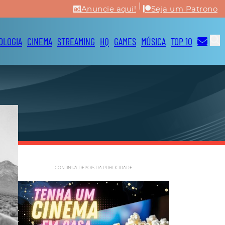
|
Anuncie aqui!
Seja um Patrono
OLOGIA
CINEMA
STREAMING
HQ
GAMES
MÚSICA
TOP 10
CONTINUA DEPOIS DA PUBLICIDADE