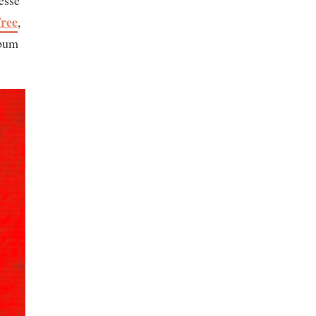
ree
,
lbum