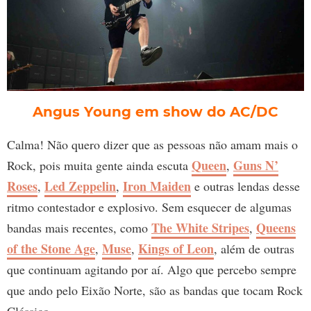
Angus Young em show do AC/DC
Calma! Não quero dizer que as pessoas não amam mais o
Queen
Guns N’
Rock, pois muita gente ainda escuta
,
Roses
Led Zeppelin
Iron Maiden
,
,
e outras lendas desse
ritmo contestador e explosivo. Sem esquecer de algumas
The White Stripes
Queens
bandas mais recentes, como
,
of the Stone Age
Muse
Kings of Leon
,
,
, além de outras
que continuam agitando por aí. Algo que percebo sempre
que ando pelo Eixão Norte, são as bandas que tocam Rock