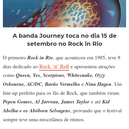
A banda Journey toca no dia 15 de
setembro no Rock in Rio
O primeiro
Rock in Rio
, que aconteceu em 1985, teve 8
Rock ‘n’ Roll
dias dedicado ao
e apresentou atrações
como
Queen, Yes, Scorpions, Whitesnake, Ozzy
Osbourne, AC/DC, Barão Vermelho
e
Nina Hagen
. Um
line-up perfeito para os fãs de Rock, que também viram
Pepeu Gomes, Al Jarreau, James Taylor
e até
Kid
Abelha e os Abóbora Selvagens
, provando que o festival
sempre teve uma miscelânea de ritmos.