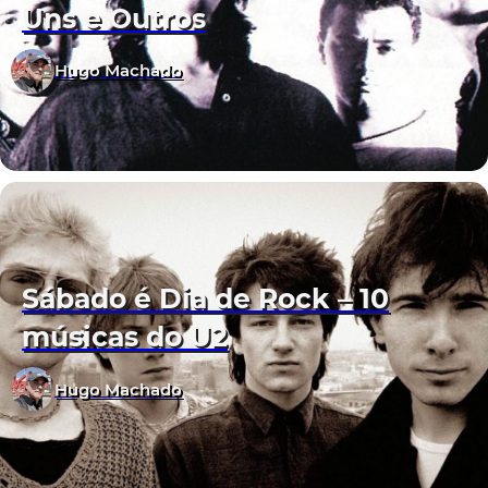
Uns e Outros
Hugo Machado
Sábado é Dia de Rock – 10
músicas do U2
Hugo Machado