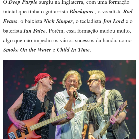
O
Deep Purple
surgiu na Inglaterra, com uma formação
inicial que tinha o guitarrista
Blackmore
, o vocalista
Rod
Evans
, o baixista
Nick Simper
, o tecladista
Jon Lord
e o
baterista
Ian Paice
. Porém, essa formação mudou muito,
algo que não impediu os vários sucessos da banda, como
Smoke On the Water
e
Child In Time
.