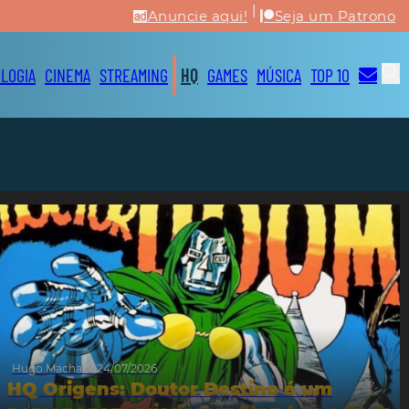
|
Anuncie aqui!
Seja um Patrono
LOGIA
CINEMA
STREAMING
HQ
GAMES
MÚSICA
TOP 10
Hugo Machado
24/07/2026
HQ Origens: Doutor Destino é um