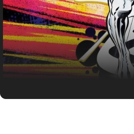
Hugo Machado
05/08/2026
O Surfista Prateado escolheu a solidão p