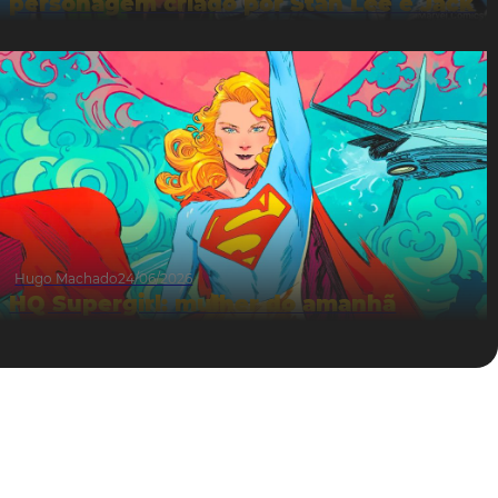
personagem criado por Stan Lee e Jack
Kirby
Hugo Machado
24/06/2026
HQ Supergirl: mulher do amanhã
inspira novo filme do DCU