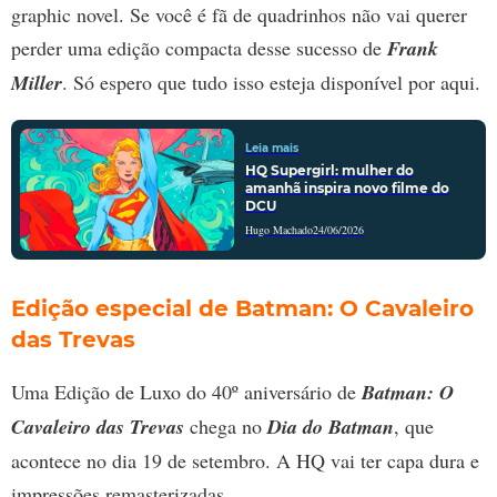
graphic novel. Se você é fã de quadrinhos não vai querer
perder uma edição compacta desse sucesso de
Frank
Miller
. Só espero que tudo isso esteja disponível por aqui.
Leia mais
HQ Supergirl: mulher do
amanhã inspira novo filme do
DCU
Hugo Machado
24/06/2026
Edição especial de Batman: O Cavaleiro
das Trevas
Uma Edição de Luxo do 40º aniversário de
Batman: O
Cavaleiro das Trevas
chega no
Dia do Batman
, que
acontece no dia 19 de setembro. A HQ vai ter capa dura e
impressões remasterizadas.