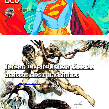
DCU
Hugo Machado
Tarzan inspirou gerações de
artistas dos quadrinhos
Hugo Machado