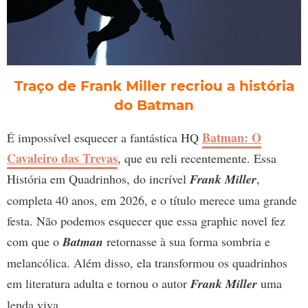
Traço de Frank Miller recriou a história
do Batman
Batman: O
É impossível esquecer a fantástica HQ
Cavaleiro das Trevas
, que eu reli recentemente. Essa
História em Quadrinhos, do incrível
Frank Miller
,
completa 40 anos, em 2026, e o título merece uma grande
festa. Não podemos esquecer que essa graphic novel fez
com que o
Batman
retornasse à sua forma sombria e
melancólica. Além disso, ela transformou os quadrinhos
em literatura adulta e tornou o autor
Frank Miller
uma
lenda viva.