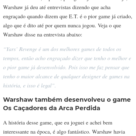
Warshaw já deu até entrevistas dizendo que acha
engraçado quando dizem que E.T. é o pior game já criado,
algo que é dito até por quem nunca jogou. Veja o que
Warshaw disse na entrevista abaixo:
“Yars’ Revenge é um dos melhores games de todos os
tempos, então acho engraçado dizer que tenho o melhor e
o pior game já desenvolvido. Pois isso me faz pensar que
tenho o maior alcance de qualquer designer de games na
história, e isso é legal”.
Warshaw também desenvolveu o game
Os Caçadores da Arca Perdida
A história desse game, que eu joguei e achei bem
interessante na época, é algo fantástico. Warshaw havia