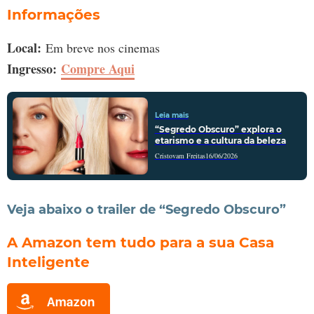
Informações
Local:
Em breve nos cinemas
Ingresso:
Compre Aqui
Leia mais
“Segredo Obscuro” explora o
etarismo e a cultura da beleza
Cristovam Freitas
16/06/2026
Veja abaixo o trailer de “Segredo Obscuro”
A Amazon tem tudo para a sua Casa
Inteligente