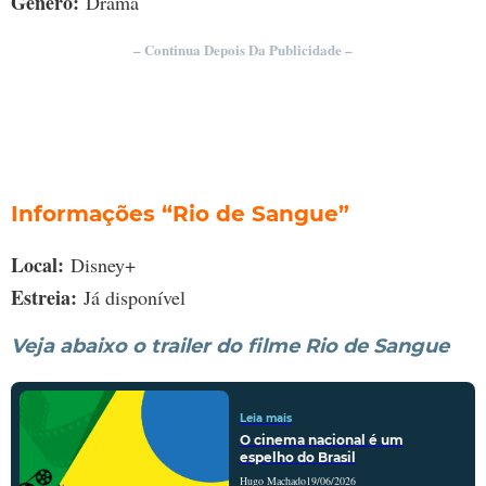
Gênero:
Drama
– Continua Depois Da Publicidade –
Informações “Rio de Sangue”
Local:
Disney+
Estreia:
Já disponível
Veja abaixo o trailer do filme Rio de Sangue
Leia mais
O cinema nacional é um
espelho do Brasil
Hugo Machado
19/06/2026