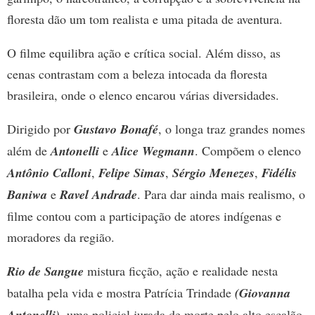
floresta dão um tom realista e uma pitada de aventura.
O filme equilibra ação e crítica social. Além disso, as
cenas contrastam com a beleza intocada da floresta
brasileira, onde o elenco encarou várias diversidades.
Dirigido por
Gustavo Bonafé
, o longa traz grandes nomes
além de
Antonelli
e
Alice Wegmann
. Compõem o elenco
Antônio Calloni
,
Felipe Simas
,
Sérgio Menezes
,
Fidélis
Baniwa
e
Ravel Andrade
. Para dar ainda mais realismo, o
filme contou com a participação de atores indígenas e
moradores da região.
Rio de Sangue
mistura ficção, ação e realidade nesta
batalha pela vida e mostra Patrícia Trindade
(Giovanna
Antonelli)
, uma policial jurada de morte pelo alto escalão