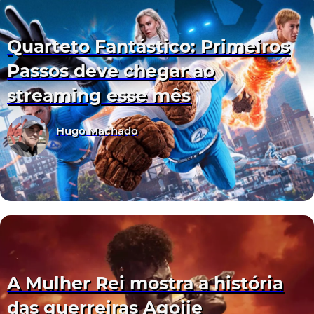
Quarteto Fantástico: Primeiros
Passos deve chegar ao
streaming esse mês
Hugo Machado
A Mulher Rei mostra a história
das guerreiras Agojie