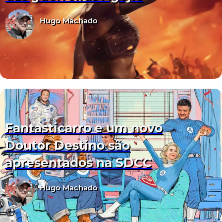
Hugo Machado
Fantasticarro e um novo
Doutor Destino são
apresentados na SDCC
Hugo Machado