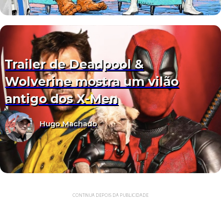
Trailer de Deadpool &
Wolverine mostra um vilão
antigo dos X-Men
Hugo Machado
CONTINUA DEPOIS DA PUBLICIDADE