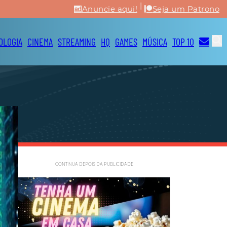
|
Anuncie aqui!
Seja um Patrono
OLOGIA
CINEMA
STREAMING
HQ
GAMES
MÚSICA
TOP 10
CONTINUA DEPOIS DA PUBLICIDADE