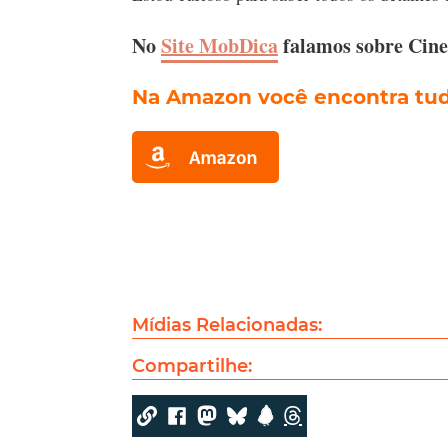
No
Site MobDica
falamos sobre Cin
Na Amazon você encontra tudo
Mídias Relacionadas:
Compartilhe: