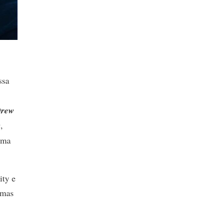
ssa
rew
x
,
uma
ity e
 mas