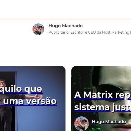
Hugo Machado
Publicitário, Escritor e CEO da Host Marketing 
quilo que
A Matrix re
r uma versão
sistema just
Hugo Machado