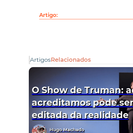
Artigo:
Artigos
Relacionados
O Show de Truman: a
acreditamos pode se
editada da realidade
Hugo Machado