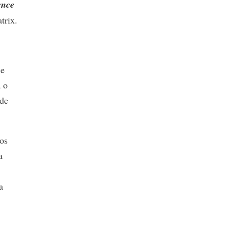
ence
trix.
 e
 o
 de
 os
a
a